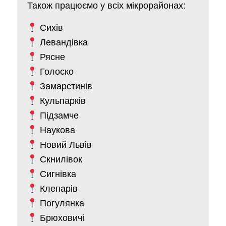
Також працюємо у всіх мікрорайонах:
Сихів
Левандівка
Рясне
Голоско
Замарстинів
Кульпарків
Підзамче
Наукова
Новий Львів
Скнилівок
Сигнівка
Клепарів
Погулянка
Брюховичі