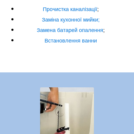
Прочистка каналізації
;
Заміна кухонної мийки;
Замена батарей опалення
;
Встановлення ванни