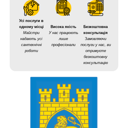
Усі послуги в
одному місці
Висока якість
Безкоштовна
Майстри
У нас працюють
консультація
надають усі
лише
З
амовляючи
сантехнічні
професіонали
послуги у нас, ви
роботи
отримуєте
безкоштовну
консультацію