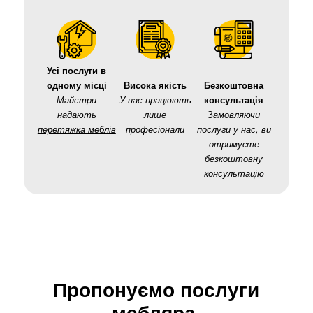
Усі послуги в
одному місці
Висока якість
Безкоштовна
Майстри
У нас працюють
консультація
надають
лише
З
амовляючи
перетяжка меблів
професіонали
послуги у нас, ви
отримуєте
безкоштовну
консультацію
Пропонуємо послуги
мебляра