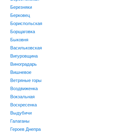
Березняки
Берковец
Бориспольская
Борщаговка
Быковня
Васильковская
Вигуровщина
Виноградарь
Вишневое
Ветряные горы
Воздвиженка
Вокзальная
Воскресенка
Выдубичи
Галаганы
Героев Днепра