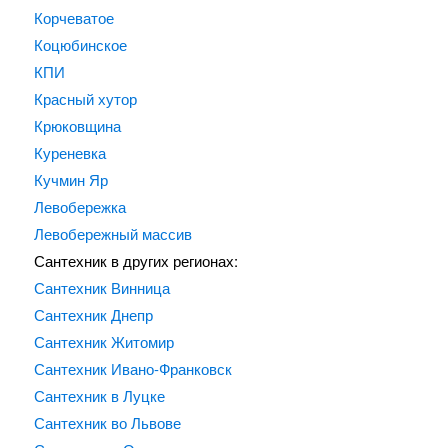
Корчеватое
Коцюбинское
КПИ
Красный хутор
Крюковщина
Куреневка
Кучмин Яр
Левобережка
Левобережный массив
Сантехник в других регионах:
Сантехник Винница
Сантехник Днепр
Сантехник Житомир
Сантехник Ивано-Франковск
Сантехник в Луцке
Сантехник во Львове