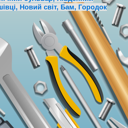
івці, Новий світ, Бам, Городок