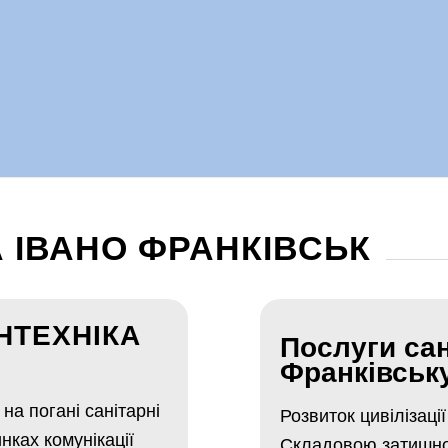
 ІВАНО ФРАНКІВСЬК
НТЕХНІКА
Послуги сан
Франківськ
на погані санітарні
Розвиток цивілізаці
нках комунікації
Складовою затишног