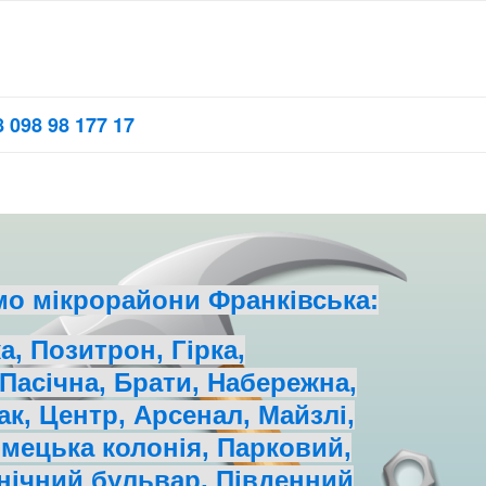
 098 98 177 17
мо мікрорайони Франківська:
а, Позитрон, Гірка,
 Пасічна, Брати, Набережна,
ак, Центр, Арсенал, Майзлі,
імецька колонія, Парковий,
нічний бульвар, Південний