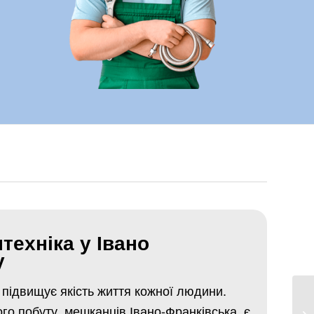
техніка у Івано
у
ї підвищує якість життя кожної людини.
о побуту, мешканців Івано-Франківська, є