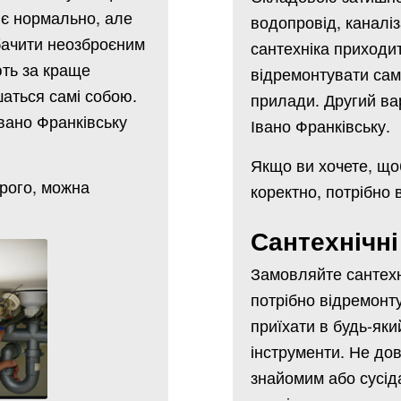
ює нормально, але
водопровід, каналі
бачити неозброєним
сантехніка приходит
ють за краще
відремонтувати сам
шаться самі собою.
прилади. Другий вар
Івано Франківську
Івано Франківську.
Якщо ви хочете, що
орого, можна
коректно, потрібно 
Сантехнічні
Замовляйте сантехн
потрібно відремонту
приїхати в будь-яки
інструменти. Не до
знайомим або сусіда