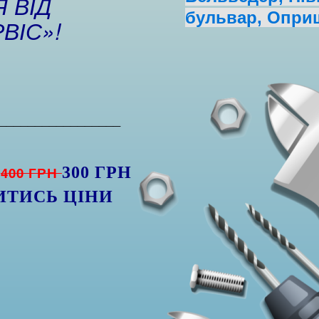
 ВІД
бульвар, Оприш
ВІС»!
_________________
Я
400 ГРН
300 ГРН
ИТИСЬ ЦІНИ
)