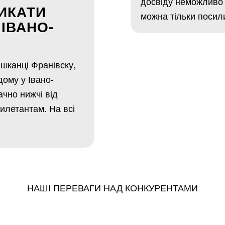
досвіду неможливо 
ИКАТИ
можна тільки посил
ІВАНО-
шканці Франівску,
дому у Івано-
ачно нижчі від
дилетантам. На всі
НАШІ ПЕРЕВАГИ НАД КОНКУРЕНТАМИ