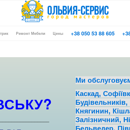
+38 050 53 88 605
+38
трик
Ремонт Мебели
Цены
Ми обслуговує
Каскад, Софіївк
ВСЬКУ?
Будівельників,
Княгинин, Кішл
_________________
Залізничний, Н
Бельведер, Пів