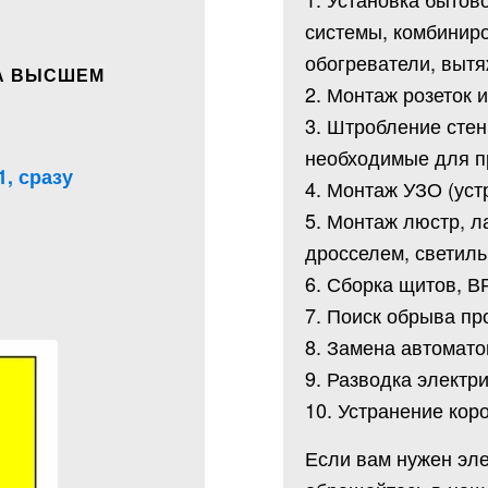
системы, комбинир
обогреватели, вытя
А ВЫСШЕМ
2. Монтаж розеток 
3. Штробление стен
необходимые для п
1, сразу
4. Монтаж УЗО (уст
5. Монтаж люстр, 
дросселем, светиль
6. Сборка щитов, В
7. Поиск обрыва пр
8. Замена автомато
9. Разводка электр
10. Устранение кор
Если вам нужен эл