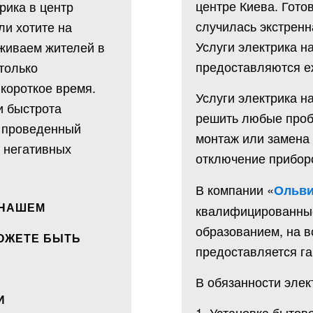
центре Киева. Гото
рика в центр
случилась экстренн
ли хотите на
Услуги электрика 
живаем жителей в
предоставляются еж
только
короткое время.
Услуги электрика 
и быстрота
решить любые проб
я проведенный
монтаж или замена
т негативных
отключение приборо
В компании «
Ольви
 НАШЕМ
квалифицированные
образованием, на в
МОЖЕТЕ БЫТЬ
предоставляется га
В обязанности эле
И
1. Установка бытов