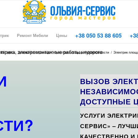
+38 050 53 88 605
+38
трик
Ремонт Мебели
Цены
ектрика, электромонтажные работы недорого
Вы здесь:
Домашняя страница
/
Электрик площадь Независимости
/
Электрик площа
И
ВЫЗОВ ЭЛЕК
А
НЕЗАВИСИМОС
ДОСТУПНЫЕ Ц
УСЛУГИ ЭЛЕКТРИ
СТИ?
СЕРВИС» – ЛУЧШ
КАЧЕСТВЕННО И