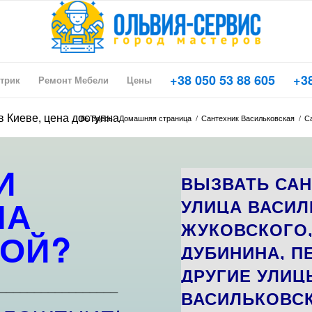
+38 050 53 88 605
+38
трик
Ремонт Мебели
Цены
в Киеве, цена доступна
Вы здесь:
Домашняя страница
/
Сантехник Васильковская
/
Са
И
ВЫЗВАТЬ САН
НА
УЛИЦА ВАСИЛ
ЖУКОВСКОГО,
ОЙ?
ДУБИНИНА, П
ДРУГИЕ УЛИЦ
_________________
ВАСИЛЬКОВСК