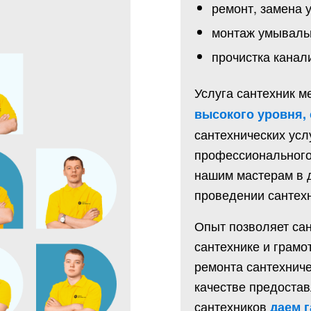
ремонт, замена 
монтаж умывальн
прочистка канали
Услуга сантехник м
высокого уровня,
сантехнических усл
профессионального 
нашим мастерам в 
проведении сантехн
Опыт позволяет сан
сантехнике и грамо
ремонта сантехнич
качестве предостав
сантехников
даем 