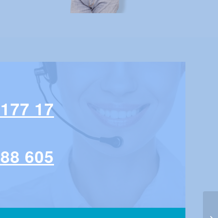
 177 17
 88 605