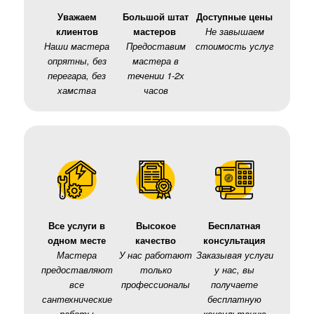
Уважаем
Большой штат
Доступные цены
клиентов
мастеров
Не завышаем
Наши мастера
Предоставим
стоимость услуг
опрятны, без
мастера в
перегара, без
течении 1-2х
хамства
часов
Все услуги в
Высокое
Бесплатная
одном месте
качество
консультация
Мастера
У нас работают
Заказывая услуги
предоставляют
только
у нас, вы
все
профессионалы
получаете
сантехнические
бесплатную
работы
консультацию