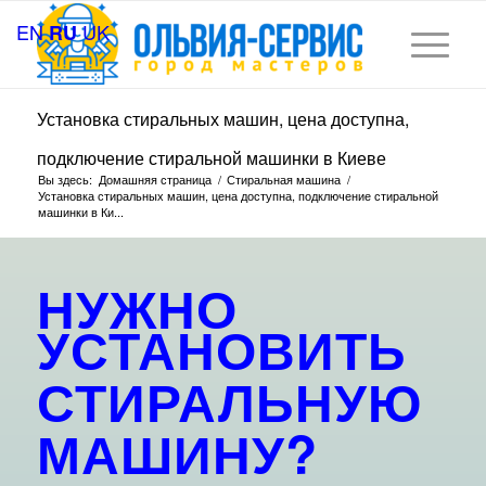
EN
UK
RU
Установка стиральных машин, цена доступна,
подключение стиральной машинки в Киеве
Вы здесь:
Домашняя страница
/
Стиральная машина
/
Установка стиральных машин, цена доступна, подключение стиральной
машинки в Ки...
НУЖНО
УСТАНОВИТЬ
СТИРАЛЬНУЮ
МАШИНУ
?