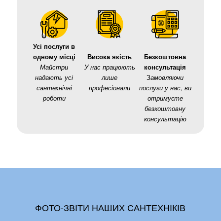
Усі послуги в
одному місці
Висока якість
Безкоштовна
Майстри
У нас працюють
консультація
надають усі
лише
З
амовляючи
сантехнічні
професіонали
послуги у нас, ви
роботи
отримуєте
безкоштовну
консультацію
ФОТО-ЗВІТИ НАШИХ САНТЕХНІКІВ