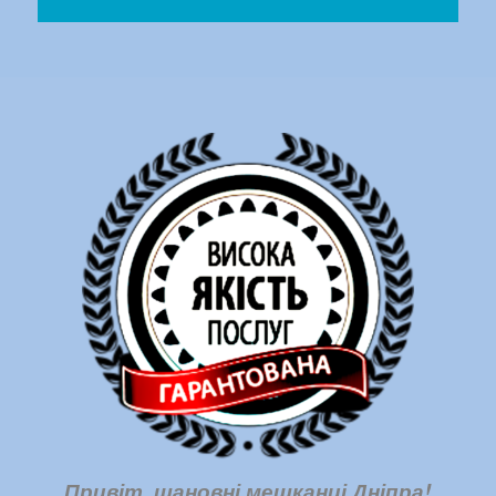
Привіт, шановні мешканці Дніпра!