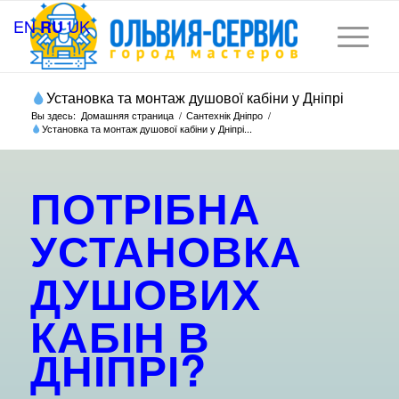
EN
UK
RU
Установка та монтаж душової кабіни у Дніпрі
Вы здесь:
Домашняя страница
/
Сантехнік Дніпро
/
Установка та монтаж душової кабіни у Дніпрі...
ПОТРІБНА
УСТАНОВКА
ДУШОВИХ
КАБІН В
ДНІПРІ?