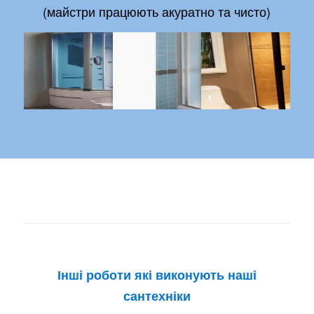
(майстри працюють акуратно та чисто)
Інші роботи які виконують наші
сантехніки