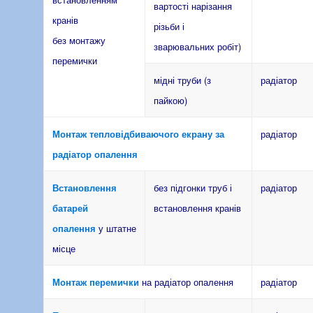
вартості нарізання
кранів
різьби і
без монтажу
зварювальних робіт)
перемички
мідні труби (з
радіатор
пайкою)
Монтаж тепловідбиваючого екрану за
радіатор
радіатор опалення
Встановлення
без підгонки труб і
радіатор
батарей
встановлення кранів
опалення
у штатне
місце
Монтаж перемички
на радіатор опалення
радіатор