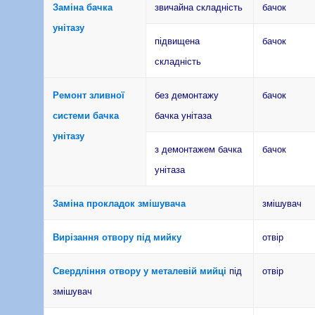
Заміна бачка
звичайна складність
бачок
унітазу
підвищена
бачок
складність
Ремонт зливної
без демонтажу
бачок
системи бачка
бачка унітаза
унітазу
з демонтажем бачка
бачок
унітаза
Заміна прокладок змішувача
змішувач
Вирізання отвору під мийку
отвір
Свердління отвору у металевій мийці
під
отвір
змішувач