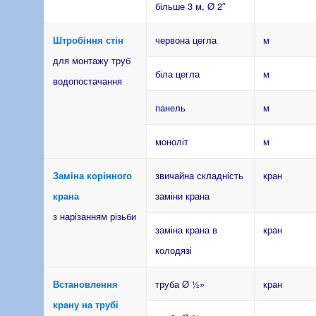
більше 3 м, Ø 2″
Штробіння стін
червона цегла
м
для монтажу труб
біла цегла
м
водопостачання
панель
м
моноліт
м
Заміна корінного
звичайна складність
кран
крана
заміни крана
з нарізанням різьби
заміна крана в
кран
колодязі
Встановлення
труба Ø ½»
кран
крану на трубі