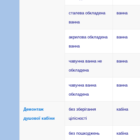
сталева обкладена
ванна
ванна
акрилова обкладена
ванна
ванна
чавунна ванна не
ванна
обкладена
чавунна ванна
ванна
обкладена
Демонтаж
без зберігання
кабіна
душової кабіни
цілісності
без пошкоджень
кабіна