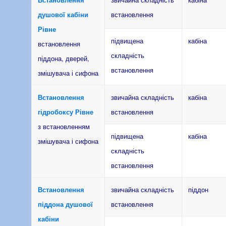
душової кабіни
встановлення
Рівне
підвищена
кабіна
встановлення
складність
піддона, дверей,
встановлення
змішувача і сифона
Встановлення
звичайна складність
кабіна
гідробоксу Рівне
встановлення
з встановленням
підвищена
кабіна
змішувача і сифона
складність
встановлення
Встановлення
звичайна складність
піддон
піддона душової
встановлення
кабіни