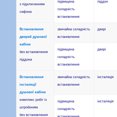
підвищена
піддон
з підключенням
складність
сифона
встановлення
Встановлення
звичайна складність
двері
дверей душової
встановлення
кабіни
підвищена
двері
без встановлення
складність
піддона
встановлення
Встановлення
звичайна складність
інсталяція
інсталяції
встановлення
душової кабіни
комплекс робіт із
підвищена
інсталяція
штробінням
складність
без встановлення
встановлення