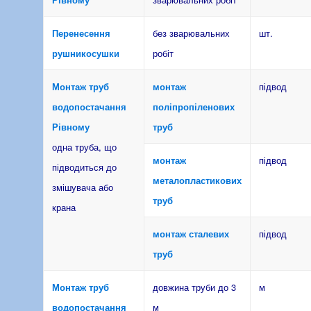
Перенесення
без зварювальних
шт.
рушникосушки
робіт
Монтаж труб
монтаж
підвод
водопостачання
поліпропіленових
Рівному
труб
одна труба, що
монтаж
підвод
підводиться до
металопластикових
змішувача або
труб
крана
монтаж сталевих
підвод
труб
Монтаж труб
довжина труби до 3
м
водопостачання
м