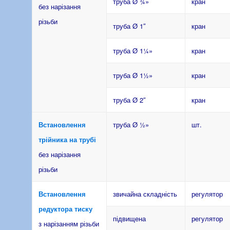
труба Ø ¾»
кран
без нарізання
різьби
труба Ø 1″
кран
труба Ø 1¼»
кран
труба Ø 1½»
кран
труба Ø 2″
кран
Встановлення
труба Ø ½»
шт.
трійника на трубі
без нарізання
різьби
Встановлення
звичайна складність
регулятор
редуктора тиску
підвищена
регулятор
з нарізанням різьби