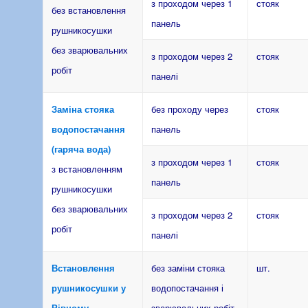
з проходом через 1
стояк
без встановлення
панель
рушникосушки
без зварювальних
з проходом через 2
стояк
робіт
панелі
Заміна стояка
без проходу через
стояк
водопостачання
панель
(гаряча вода)
з проходом через 1
стояк
з встановленням
панель
рушникосушки
без зварювальних
з проходом через 2
стояк
робіт
панелі
Встановлення
без заміни стояка
шт.
рушникосушки у
водопостачання і
Рівному
зварювальних робіт