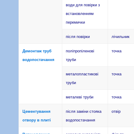
води для повірки з
встановленням
перемички
після повірки
лічильник
Демонтаж труб
поліпропіленові
точка
водопостачання
труби
металопластикові
точка
труби
металеві труби
точка
Цементування
після заміни стояка
отвір
отвору в плиті
водопостачання