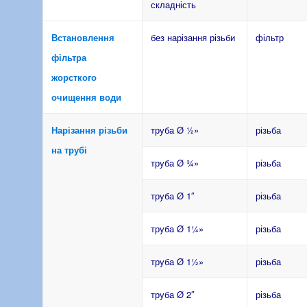
складність
Встановлення
без нарізання різьби
фільтр
фільтра
жорсткого
очищення води
Нарізання різьби
труба Ø ½»
різьба
на трубі
труба Ø ¾»
різьба
труба Ø 1″
різьба
труба Ø 1¼»
різьба
труба Ø 1½»
різьба
труба Ø 2″
різьба