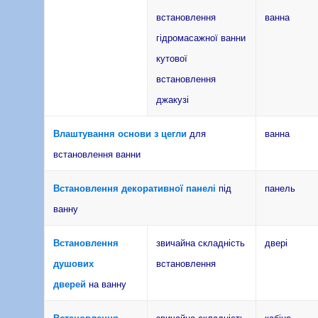
встановлення
ванна
гідромасажної ванни
кутової
встановлення
джакузі
Влаштування основи з цегли
для
ванна
встановлення ванни
Встановлення декоративної панелі
під
панель
ванну
Встановлення
звичайна складність
двері
душових
встановлення
дверей
на ванну
Встановлення
звичайна складність
кабіна