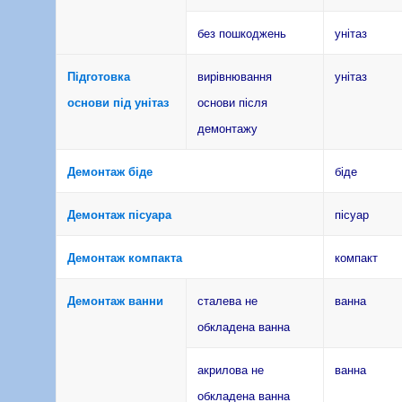
без пошкоджень
унітаз
Підготовка
вирівнювання
унітаз
основи під унітаз
основи після
демонтажу
Демонтаж біде
біде
Демонтаж пісуара
пісуар
Демонтаж компакта
компакт
Демонтаж ванни
сталева не
ванна
обкладена ванна
акрилова не
ванна
обкладена ванна