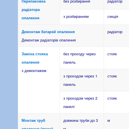
Перепаковка
без розбирання
радіатор
радіатора
з розбиранням
секція
опалення
Демонтаж батарей опалення
радіатор
Демонтаж радіаторів опалення
Заміна стояка
без проходу через
стояк
опалення
панель
з демонтажем
з проходом через 1
стояк
панель
з проходом через 2
стояк
панелі
Монтаж труб
довжина труби до 3
м
опалення (траса)
м