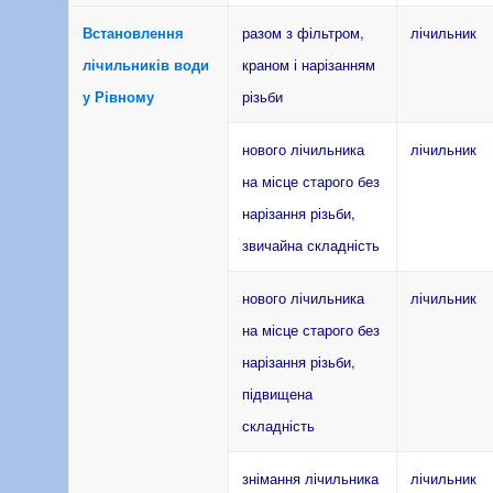
Встановлення
разом з фільтром,
лічильник
лічильників води
краном і нарізанням
у Рівному
різьби
нового лічильника
лічильник
на місце старого без
нарізання різьби,
звичайна складність
нового лічильника
лічильник
на місце старого без
нарізання різьби,
підвищена
складність
знімання лічильника
лічильник