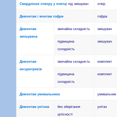
Свердління отвору у плитці
під змішувач
отвір
Демонтаж і монтаж гофри
гофра
Демонтаж
звичайна складність
змішувач
змішувача
підвищена
змішувач
складність
Демонтаж
звичайна складність
комплект
ексцентриків
підвищена
комплект
складність
Демонтаж умивальника
умивальник
Демонтаж унітаза
без зберігання
унітаз
цілісності