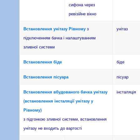
сифона через
ревізійне вікно
Встановлення унітазу Рівному
з
унітаз
підключенням бачка і налаштуванням
зливної системи
Встановлення біде
біде
Встановлення пісуара
пісуар
Встановлення вбудованого бачка унітазу
інсталяція
(встановлення інсталяції унітазу у
Рівному)
з підгонкою зливної системи, встановлення
унітазу не входить до вартості