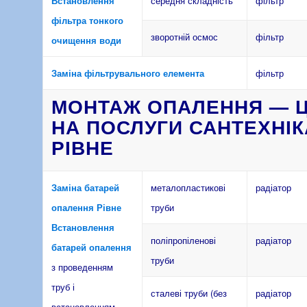
Встановлення
середня складність
фільтр
фільтра тонкого
зворотній осмос
фільтр
очищення води
Заміна фільтрувального елемента
фільтр
МОНТАЖ ОПАЛЕННЯ — Ц
НА ПОСЛУГИ САНТЕХНІК
РІВНЕ
Заміна батарей
металопластикові
радіатор
опалення Рівне
труби
Встановлення
поліпропіленові
радіатор
батарей опалення
труби
з проведенням
труб і
сталеві труби (без
радіатор
встановленням