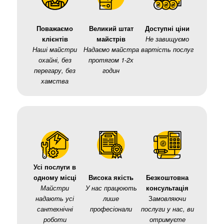
Поважаємо
Великий штат
Доступні ціни
клієнтів
майстрів
Не завищуємо
Наші майстри
Надаємо майстра
вартість послуг
охайні, без
протягом 1-2х
перегару, без
годин
хамства
Усі послуги в
одному місці
Висока якість
Безкоштовна
Майстри
У нас працюють
консультація
надають усі
лише
З
амовляючи
сантехнічні
професіонали
послуги у нас, ви
роботи
отримуєте