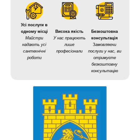
Усі послуги в
одному місці
Висока якість
Безкоштовна
Майстри
У нас працюють
консультація
надають усі
лише
З
амовляючи
сантехнічні
професіонали
послуги у нас, ви
роботи
отримуєте
безкоштовну
консультацію