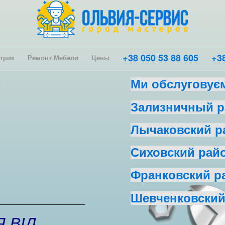
+38 050 53 88 605
+38
трик
Ремонт Мебели
Цены
А
Ми обслуговуєм
Зализничный р
Лычаковский р
Сиховский рай
Франковский р
Шевченковски
_________________
 ВІД