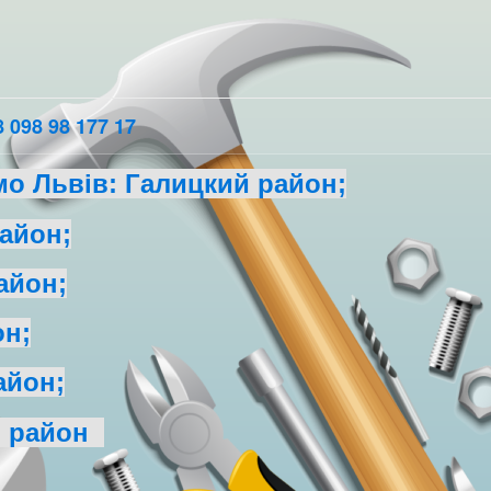
 098 98 177 17
о Львів: Галицкий район;
айон;
айон;
он;
айон;
й район