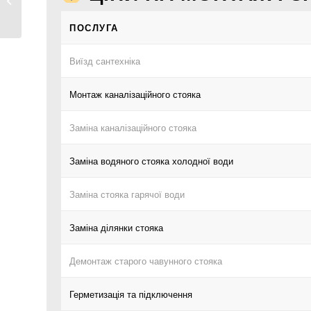
ціни...
ПОСЛУГА
Виїзд сантехніка
Монтаж каналізаційного стояка
Заміна каналізаційного стояка
Заміна водяного стояка холодної води
Заміна стояка гарячої води
Заміна ділянки стояка
Демонтаж старого чавунного стояка
Герметизація та підключення