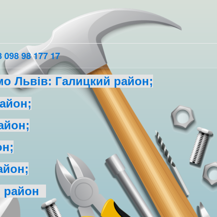
 098 98 177 17
о Львів: Галицкий район;
айон;
айон;
он;
айон;
й район