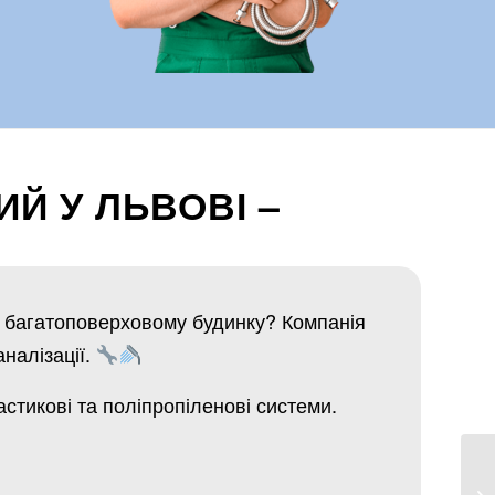
Й У ЛЬВОВІ –
и багатоповерховому будинку? Компанія
налізації.
стикові та поліпропіленові системи.