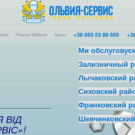
+38 050 53 88 605
+38
трик
Ремонт Мебели
Цены
Ми обслуговуєм
Зализничный р
Лычаковский р
Сиховский рай
Франковский р
_________________
 ВІД
Шевченковски
ВІС»!