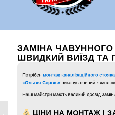
ЗАМІНА ЧАВУННОГО 
ШВИДКИЙ ВИЇЗД ТА 
Потрібен
монтаж каналізаційного стояка
виконує повний комплекс 
«Ольвія Сервіс»
Наші майстри мають великий досвід заміни 
ЦІНИ НА МОНТАЖ І З
Заміна та монтаж
змішувача у Львові –