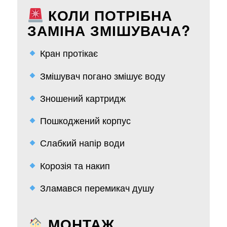
КОЛИ ПОТРІБНА
ЗАМІНА ЗМІШУВАЧА?
Кран протікає
Змішувач погано змішує воду
Зношений картридж
Пошкоджений корпус
Слабкий напір води
Корозія та накип
Зламався перемикач душу
МОНТАЖ