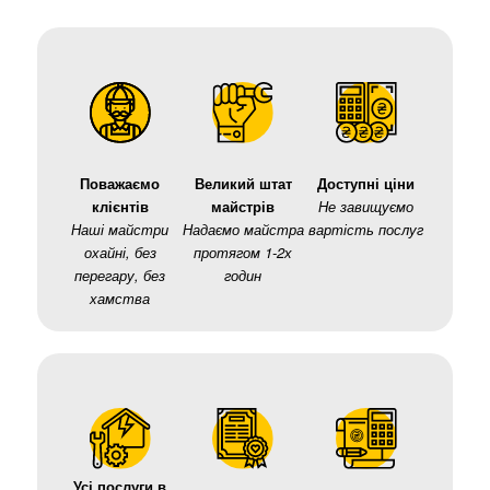
Поважаємо
Великий штат
Доступні ціни
клієнтів
майстрів
Не завищуємо
Наші майстри
Надаємо майстра
вартість послуг
охайні, без
протягом 1-2х
перегару, без
годин
хамства
Усі послуги в