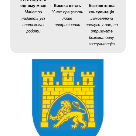
одному місці
Висока якість
Безкоштовна
Майстри
У нас працюють
консультація
надають усі
лише
З
амовляючи
сантехнічні
професіонали
послуги у нас, ви
роботи
отримуєте
безкоштовну
консультацію