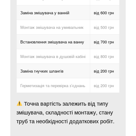
Заміна змішувача у ванній
від 600 грн
Монтаж змішувача на умивальник
від 500 грн
Встановлення змішувача на ванну
від 700 грн
Монтаж змішувача в душовій кабіні
від 800 грн
Заміна гнучких шлангів
від 200 грн
Герметизація та перевірка з’єднань
від 200 грн
Точна вартість залежить від типу
змішувача, складності монтажу, стану
труб та необхідності додаткових робіт.