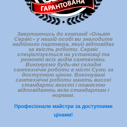
Звертаючись до компанії «Ольвія
Сервіс» у нашій особі ви знаходите
надійного партнера, який відповідає
за якість роботи. Сервіс
спеціалізується на установці та
ремонті всіх видів сантехніки.
Виконуємо будь-які складні
сантехнічні роботи в місті Суми за
доступною ціною. Виконувані
сантехнічні роботи мають високі
стандарти якості і повністю
відповідають всім стандартам і
нормам.
Професіонали майстри за доступними
цінами!