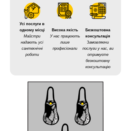
Усі послуги в
одному місці
Висока якість
Безкоштовна
Майстри
У нас працюють
консультація
надають усі
лише
З
амовляючи
сантехнічні
професіонали
послуги у нас, ви
роботи
отримуєте
безкоштовну
консультацію