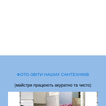
ФОТО-ЗВІТИ НАШИХ САНТЕХНІКІВ
(майстри працюють акуратно та чисто)