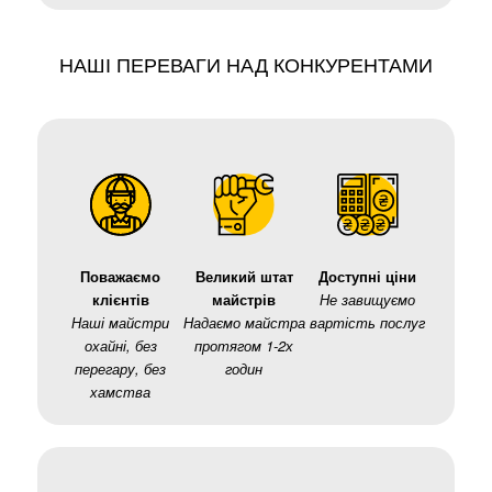
НАШІ ПЕРЕВАГИ НАД КОНКУРЕНТАМИ
Поважаємо
Великий штат
Доступні ціни
клієнтів
майстрів
Не завищуємо
Наші майстри
Надаємо майстра
вартість послуг
охайні, без
протягом 1-2х
перегару, без
годин
хамства