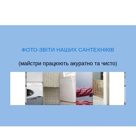
ФОТО-ЗВІТИ НАШИХ САНТЕХНІКІВ
(майстри працюють акуратно та чисто)