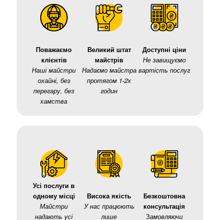
Поважаємо
Великий штат
Доступні ціни
клієнтів
майстрів
Не завищуємо
Наші майстри
Надаємо майстра
вартість послуг
охайні, без
протягом 1-2х
перегару, без
годин
хамства
Усі послуги в
одному місці
Висока якість
Безкоштовна
Майстри
У нас працюють
консультація
надають усі
лише
З
амовляючи