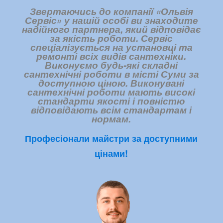
Звертаючись до компанії «Ольвія
Сервіс» у нашій особі ви знаходите
надійного партнера, який відповідає
за якість роботи. Сервіс
спеціалізується на установці та
ремонті всіх видів сантехніки.
Виконуємо будь-які складні
сантехнічні роботи в місті Суми за
доступною ціною. Виконувані
сантехнічні роботи мають високі
стандарти якості і повністю
відповідають всім стандартам і
нормам.
Професіонали майстри за доступними
цінами!