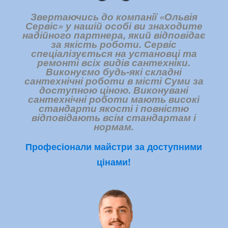
Звертаючись до компанії «Ольвія
Сервіс» у нашій особі ви знаходите
надійного партнера, який відповідає
за якість роботи. Сервіс
спеціалізується на установці та
ремонті всіх видів сантехніки.
Виконуємо будь-які складні
сантехнічні роботи в місті Суми за
доступною ціною. Виконувані
сантехнічні роботи мають високі
стандарти якості і повністю
відповідають всім стандартам і
нормам.
Професіонали майстри за доступними
цінами!