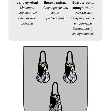
одному місці
Висока якість
Безкоштовна
Майстри
У нас працюють
консультація
надають усі
лише
З
амовляючи
сантехнічні
професіонали
послуги у нас, ви
роботи
отримуєте
безкоштовну
консультацію