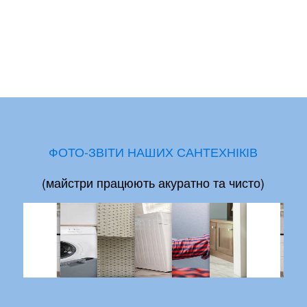
ФОТО-ЗВІТИ НАШИХ САНТЕХНІКІВ
(майстри працюють акуратно та чисто)