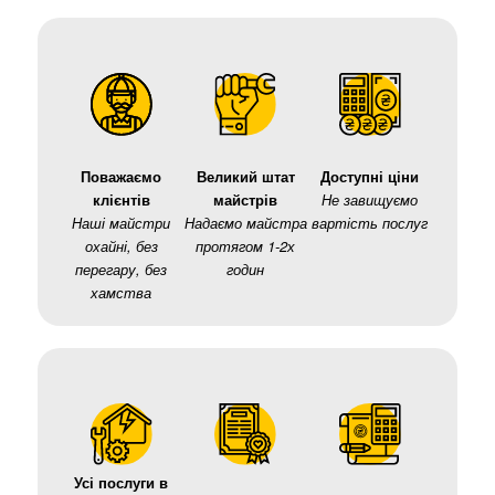
Поважаємо
Великий штат
Доступні ціни
клієнтів
майстрів
Не завищуємо
Наші майстри
Надаємо майстра
вартість послуг
охайні, без
протягом 1-2х
перегару, без
годин
хамства
Усі послуги в