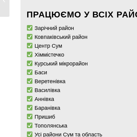
мойки,...
ПРАЦЮЄМО У ВСІХ РАЙ
Зарічний район
Ковпаківський район
Центр Сум
Хіммістечко
Курський мікрорайон
Баси
Веретенівка
Василівка
Аннівка
Баранівка
Пришиб
Тополянська
Усі райони Сум та область