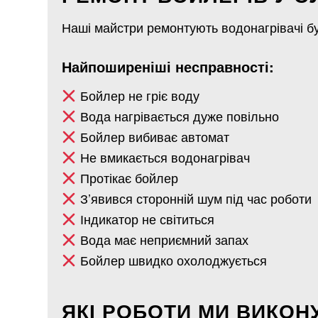
Наші майстри ремонтують водонагрівачі бу
Найпоширеніші несправності:
Бойлер не гріє воду
Вода нагрівається дуже повільно
Бойлер вибиває автомат
Не вмикається водонагрівач
Протікає бойлер
З’явився сторонній шум під час роботи
Індикатор не світиться
Вода має неприємний запах
Бойлер швидко охолоджується
ЯКІ РОБОТИ МИ ВИКОН