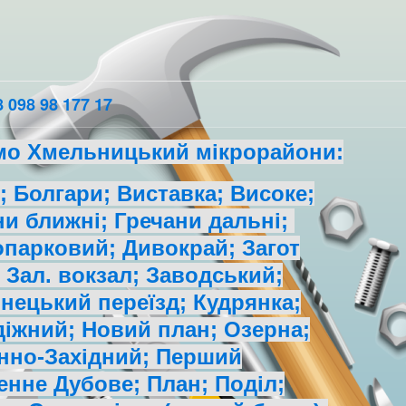
 098 98 177 17
мо Хмельницький мікрорайони:
 Болгари; Виставка; Високе;
ни ближні; Гречани дальні;
парковий; Дивокрай; Загот
 Зал. вокзал; Заводський;
нецький переїзд; Кудрянка;
іжний; Новий план; Озерна;
нно-Західний; Перший
енне Дубове; План; Поділ;