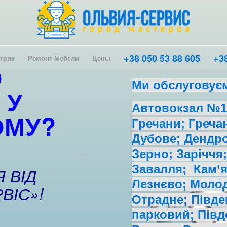
+38 050 53 88 605
+38
трик
Ремонт Мебели
Цены
О
Ми обслуговує
І
У
Автовокзал №1;
ОМУ
?
Гречани; Греча
Дубове; Дендро
_________________
Зерно; Заріччя;
Завалля; Кам’я
 ВІД
Лезнєво; Молод
ВІС»!
Отрадне; Півде
парковий; Півд