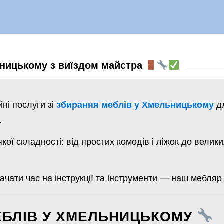
ницькому з виїздом майстра
ні послуги зі
дл
збирання меблів у Хмельницькому
.
кої складності: від простих комодів і ліжок до велик
рачати час на інструкції та інструменти — наш мебляр
ЕБЛІВ У ХМЕЛЬНИЦЬКОМУ