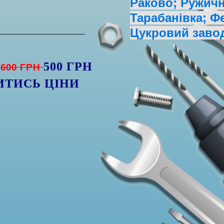
Раково; Ружична
Тарабанівка; Ф
_________________
Цукровий заво
600 ГРН
500 ГРН
ИТИСЬ ЦІНИ
)