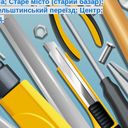
; Старе місто (старий базар);
ельштинський переїзд; Центр;
д.