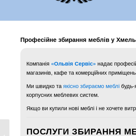
Професійне збирання меблів у Хмель
Компанія
надає професій
«Ольвія Сервіс»
магазинів, кафе та комерційних приміщень
Ми швидко та
якісно збираємо меблі
будь-я
корпусних меблевих систем.
Якщо ви купили нові меблі і не хочете вит
ПОСЛУГИ ЗБИРАННЯ М
Заміна направляючих
в комоді та шафі