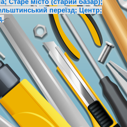
; Старе місто (старий базар);
ельштинський переїзд; Центр;
д.