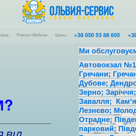
+38 050 53 88 605
+38
трик
Ремонт Мебели
Цены
Ми обслуговує
Автовокзал №1;
Гречани; Греча
Дубове; Дендро
Зерно; Заріччя;
М?
Завалля; Кам’я
Лезнєво; Молод
Отрадне; Півде
_________________
парковий; Півд
 ВІД