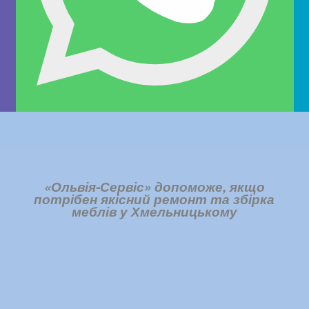
«Ольвія-Сервіс» допоможе, якщо
потрібен якісний
ремонт та збірка
меблів
у Хмельницькому