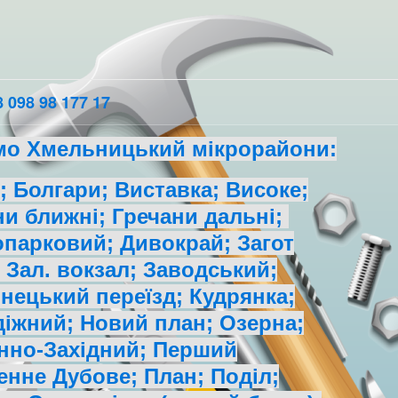
 098 98 177 17
мо Хмельницький мікрорайони:
 Болгари; Виставка; Високе;
ни ближні; Гречани дальні;
парковий; Дивокрай; Загот
 Зал. вокзал; Заводський;
нецький переїзд; Кудрянка;
іжний; Новий план; Озерна;
нно-Західний; Перший
енне Дубове; План; Поділ;