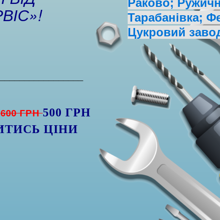
Раково; Ружична
ВІС»!
Тарабанівка; Ф
Цукровий заво
_________________
600 ГРН
500 ГРН
ИТИСЬ ЦІНИ
)