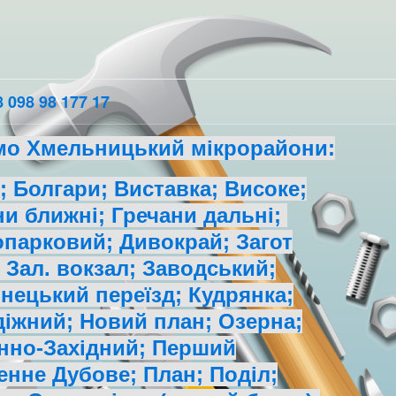
 098 98 177 17
мо Хмельницький мікрорайони:
 Болгари; Виставка; Високе;
ни ближні; Гречани дальні;
парковий; Дивокрай; Загот
 Зал. вокзал; Заводський;
нецький переїзд; Кудрянка;
іжний; Новий план; Озерна;
нно-Західний; Перший
енне Дубове; План; Поділ;