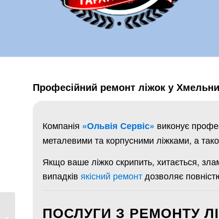
Професійний ремонт ліжок у Хмельни
Компанія
виконує профес
«Ольвія Сервіс»
металевими та корпусними ліжками, а так
Якщо ваше ліжко скрипить, хитається, злам
випадків
якісний ремонт
дозволяє повністю
ПОСЛУГИ З РЕМОНТУ 
Ремонт корпусной
мебели Хмельницкий