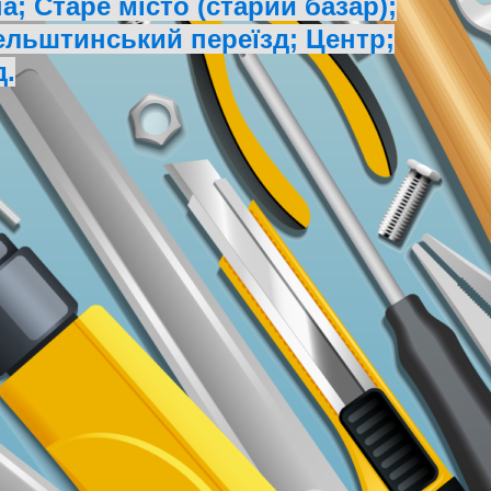
; Старе місто (старий базар);
ельштинський переїзд; Центр;
д.