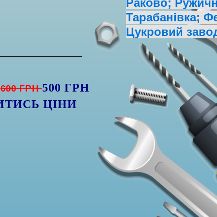
Раково; Ружична
Тарабанівка; Ф
Цукровий заво
_________________
600 ГРН
500 ГРН
ИТИСЬ ЦІНИ
)