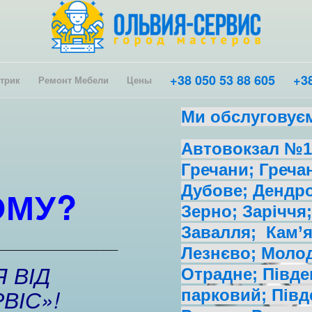
+38 050 53 88 605
+38
трик
Ремонт Мебели
Цены
Ми обслуговує
Автовокзал №1;
Гречани; Греча
Дубове; Дендро
ОМУ
?
Зерно; Заріччя;
Завалля; Кам’я
_________________
Лезнєво; Молод
 ВІД
Отрадне; Півде
ВІС»!
парковий; Півд