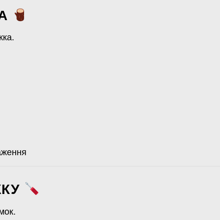
КА
жка.
аження
ЖКУ
мок.