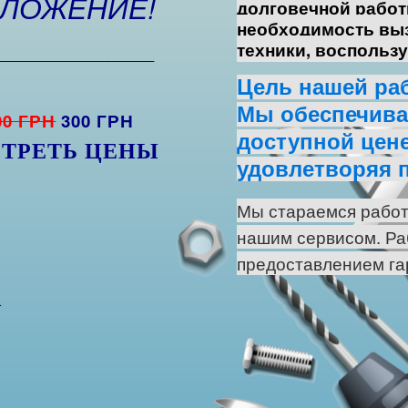
ДЛОЖЕНИЕ!
долговечной работ
необходимость
вы
техники
, воспольз
_________________
Цель нашей ра
Мы обеспечивае
00 ГРН
300 ГРН
доступной цене
ТРЕТЬ ЦЕНЫ
удовлетворяя 
Мы стараемся работ
нашим сервисом. Ра
предоставлением га
А