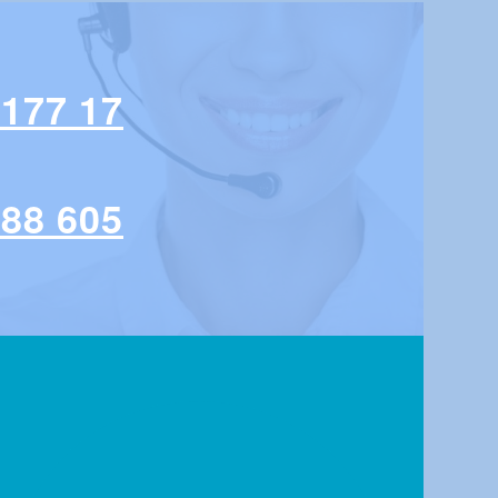
 177 17
 88 605