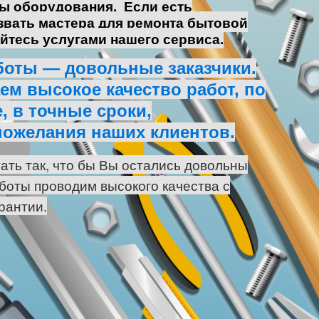
ы оборудования. Е
сли есть
звать мастера для ремонта бытовой
уйтесь услугами нашего сервиса.
боты — довольные заказчики.
м высокое качество работ, по
, в точные сроки,
пожелания наших клиентов.
ать так, что бы Вы остались довольны
боты проводим высокого качества с
рантии.