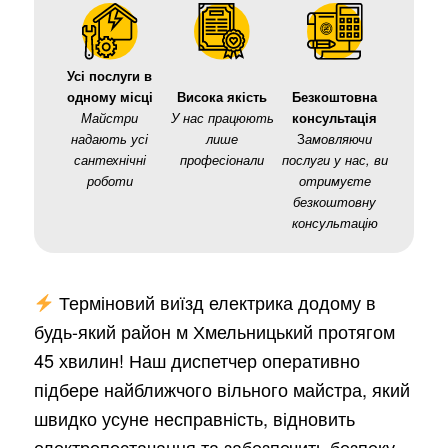
Усі послуги в
одному місці
Висока якість
Безкоштовна
Майстри
У нас працюють
консультація
надають усі
лише
З
амовляючи
сантехнічні
професіонали
послуги у нас, ви
роботи
отримуєте
безкоштовну
консультацію
Терміновий виїзд електрика додому в
будь-який район м Хмельницький протягом
45 хвилин! Наш диспетчер оперативно
підбере найближчого вільного майстра, який
швидко усуне несправність, відновить
електропостачання та забезпечить безпеку