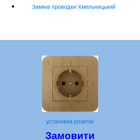
Заміна проводки Хмельницький
установка розеток
Замовити