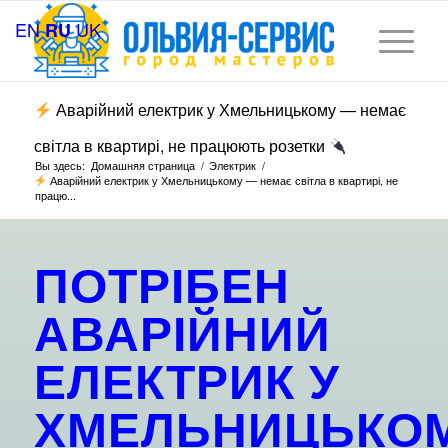
EN
UK
RU
Аварійний електрик у Хмельницькому — немає
світла в квартирі, не працюють розетки
Вы здесь:
Домашняя страница
/
Электрик
/
Аварійний електрик у Хмельницькому — немає світла в квартирі, не
працю...
ПОТРІБЕН
АВАРІЙНИЙ
ЕЛЕКТРИК У
ХМЕЛЬНИЦЬКО