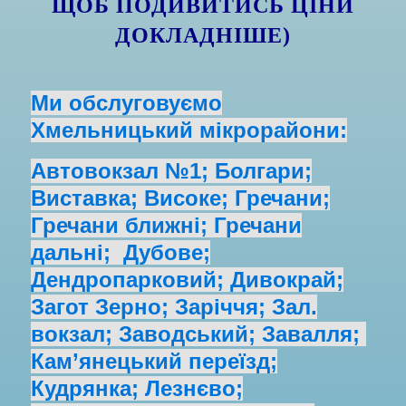
ЩОБ ПОДИВИТИСЬ ЦІНИ
ДОКЛАДНІШЕ)
Ми обслуговуємо
Хмельницький мікрорайони:
Автовокзал №1; Болгари;
Виставка; Високе; Гречани;
Гречани ближні; Гречани
дальні; Дубове;
Дендропарковий; Дивокрай;
Загот Зерно; Заріччя; Зал.
вокзал; Заводський; Завалля;
Кам’янецький переїзд;
Кудрянка; Лезнєво;