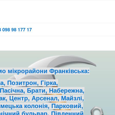
 098 98 177 17
мо мікрорайони Франківська:
а, Позитрон, Гірка,
 Пасічна, Брати, Набережна,
ак, Центр, Арсенал, Майзлі,
імецька колонія, Парковий,
нічний бульвар, Південний