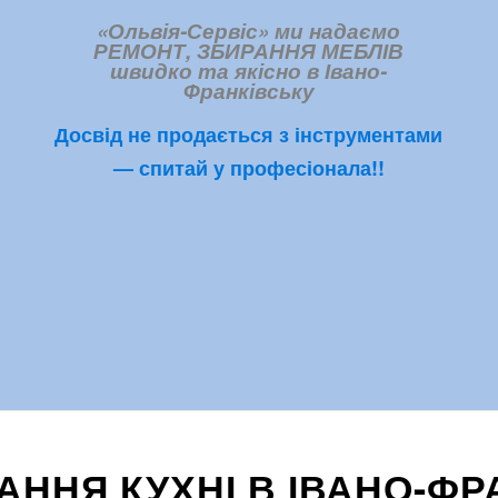
«Ольвія-Сервіс» ми надаємо
РЕМОНТ,
ЗБИРАННЯ МЕБЛІВ
швидко та якісно в Івано-
Франківську
Досвід не продається з інструментами
— спитай у професіонала!!
ННЯ КУХНІ В ІВАНО-ФР