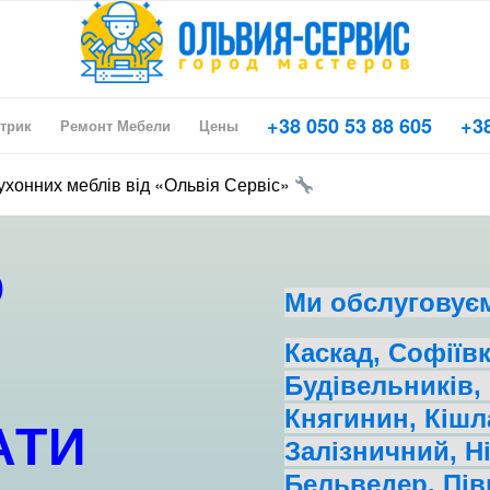
+38 050 53 88 605
+38
трик
Ремонт Мебели
Цены
кухонних меблів від «Ольвія Сервіс»
О
Ми обслуговує
Каскад, Софіївк
Будівельників,
Княгинин, Кішл
АТИ
Залізничний, Н
Бельведер, Пів