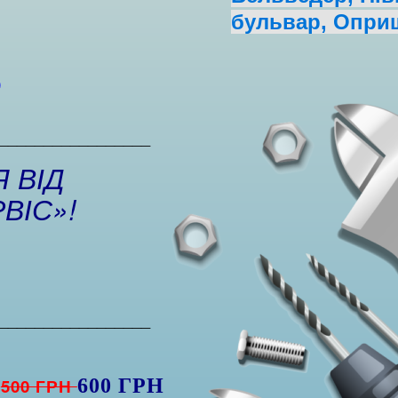
бульвар, Оприш
?
_________________
 ВІД
ВІС»!
_________________
Я
500 ГРН
600 ГРН