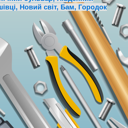
івці, Новий світ, Бам, Городок