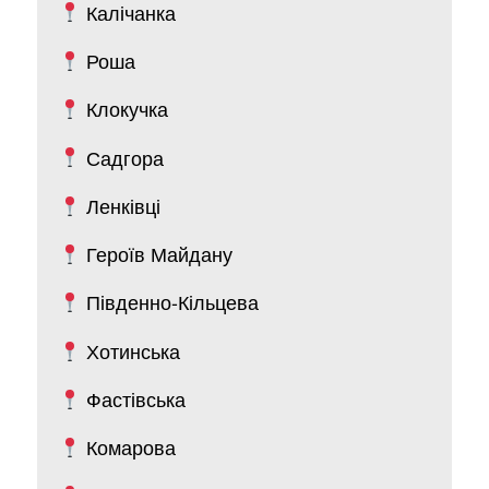
Калічанка
Роша
Клокучка
Садгора
Ленківці
Героїв Майдану
Південно-Кільцева
Хотинська
Фастівська
Комарова