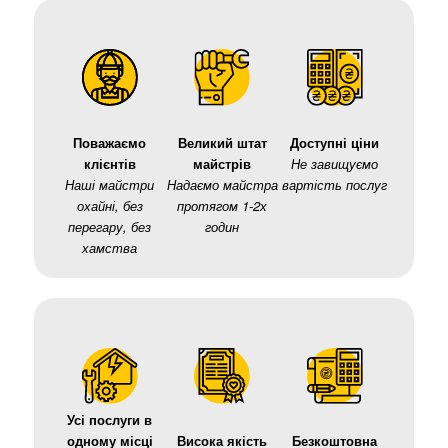
Поважаємо
Великий штат
Доступні ціни
клієнтів
майстрів
Не завищуємо
Наші майстри
Надаємо майстра
вартість послуг
охайні, без
протягом 1-2х
перегару, без
годин
хамства
Усі послуги в
одному місці
Висока якість
Безкоштовна