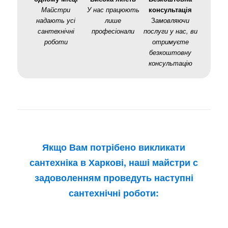
Майстри
У нас працюють
консультація
надають усі
лише
З
амовляючи
сантехнічні
професіонали
послуги у нас, ви
роботи
отримуєте
безкоштовну
консультацію
Якщо Вам потрібено
викликати
сантехніка в Харкові
, наші майстри с
задоволенням проведуть наступні
сантехнічні роботи: