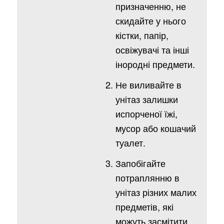
призначенню, не
скидайте у нього
кістки, папір,
освіжувачі та інші
інородні предмети.
Не виливайте в
унітаз залишки
испорченої їжі,
мусор або кошачий
туалет.
Запобігайте
потраплянню в
унітаз різних малих
предметів, які
можуть засмітити