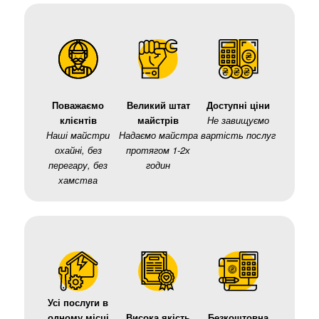
Поважаємо
Великий штат
Доступні ціни
клієнтів
майстрів
Не завищуємо
Наші майстри
Надаємо майстра
вартість послуг
охайні, без
протягом 1-2х
перегару, без
годин
хамства
Усі послуги в
одному місці
Висока якість
Безкоштовна