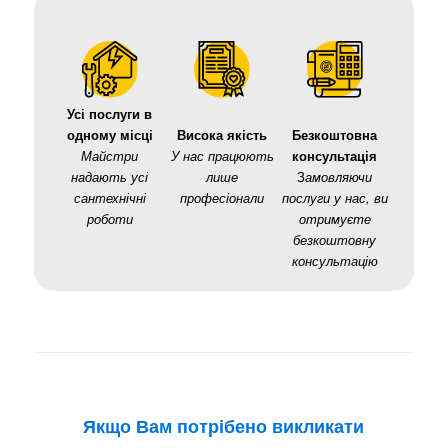
Усі послуги в
одному місці
Висока якість
Безкоштовна
Майстри
У нас працюють
консультація
надають усі
лише
З
амовляючи
сантехнічні
професіонали
послуги у нас, ви
роботи
отримуєте
безкоштовну
консультацію
Якщо Вам потрібено
викликати