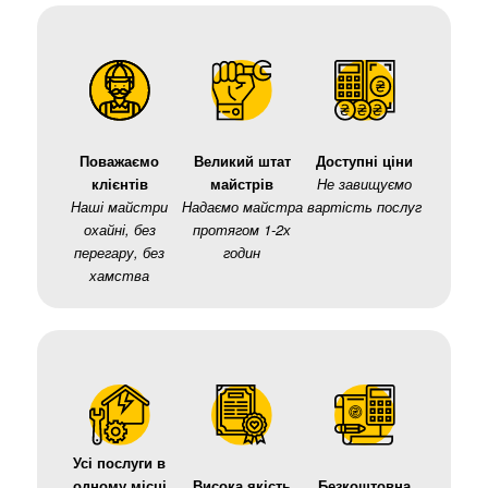
Поважаємо
Великий штат
Доступні ціни
клієнтів
майстрів
Не завищуємо
Наші майстри
Надаємо майстра
вартість послуг
охайні, без
протягом 1-2х
перегару, без
годин
хамства
Усі послуги в
одному місці
Висока якість
Безкоштовна