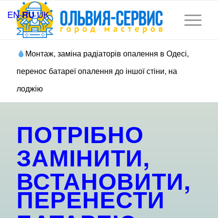
EN
UK
RU
Монтаж, заміна радіаторів опалення в Одесі,
перенос батареї опалення до іншої стіни, на
лоджію
ПОТРІБНО
ЗАМІНИТИ,
ВСТАНОВИТИ,
ПЕРЕНЕСТИ