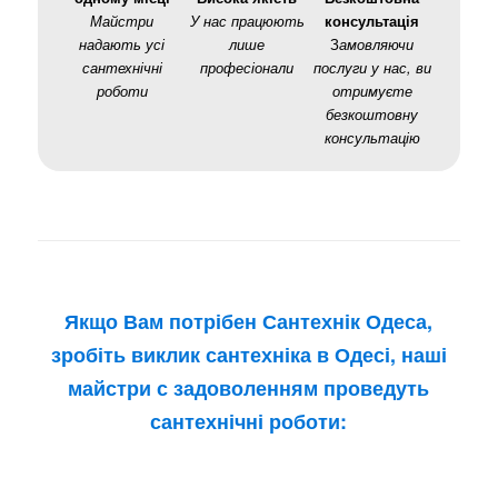
Майстри
У нас працюють
консультація
надають усі
лише
З
амовляючи
сантехнічні
професіонали
послуги у нас, ви
роботи
отримуєте
безкоштовну
консультацію
Якщо Вам потрібен Сантехнік Одеса,
зробіть виклик сантехніка в Одесі, наші
майстри с задоволенням проведуть
сантехнічні роботи: