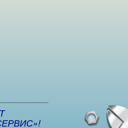
_________________
Т
СЕРВИС»!