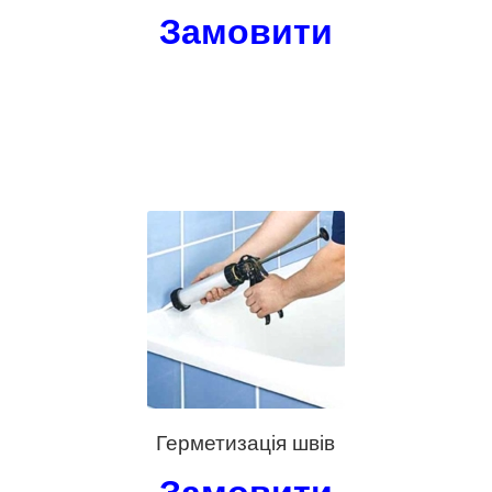
Замовити
Герметизація швів
Замовити