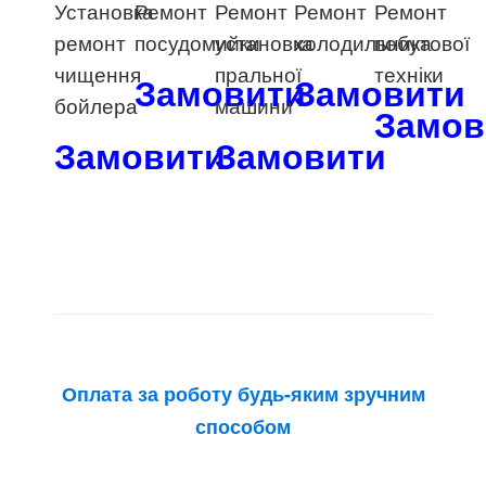
Установка
Ремонт
Ремонт
Ремонт
Ремонт
ремонт
посудомийки
установка
холодильника
побутової
чищення
пральної
техніки
Замовити
Замовити
бойлера
машини
Замов
Замовити
Замовити
Оплата за роботу будь-яким зручним
способом