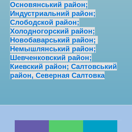
Основянський район
;
Индустриальний район
;
Слободской район
;
Холодногорский район
;
Новобаварський район
;
Немышлянський район
;
Шевченковский район
;
Киевский район
;
Салтовський
район
,
Северная Салтовка