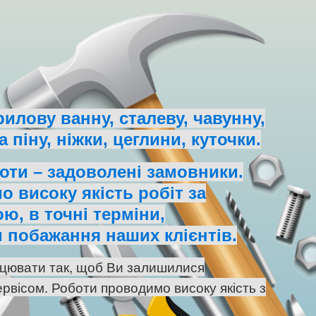
илову ванну, сталеву, чавунну,
 піну, ніжки, цеглини, куточки.
оти – задоволені замовники.
о високу якість робіт за
ю, в точні терміни,
 побажання наших клієнтів.
цювати так, щоб Ви залишилися
рвісом. Роботи проводимо високу якість з