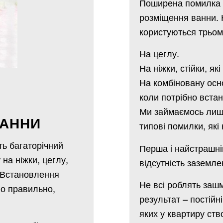
Поширена помилка 
розміщення ванни. 
користуються трьом
На цеглу.
На ніжки, стійки, я
На комбіновану осн
коли потрібно встан
Ми займаємось лиш
ВАННИ
типові помилки, як
ть багаторічний
Перша і найстрашні
на ніжки, цеглу,
відсутність заземле
. Встановлення
Не всі роблять заш
но правильно,
результат – постійн
яких у квартиру ств