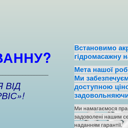
Встановимо акр
ВАННУ?
гідромасажну на
Мета нашої роб
_________________
Ми забезпечуєм
 ВІД
доступною ціно
ВІС»!
задовольняючи
Ми намагаємося пра
задоволені нашим се
наданням гарантії.