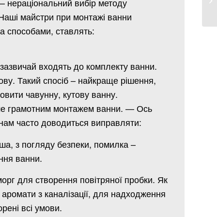
– нераціональний вибір методу
Наші майстри при монтажі ванни
а способами, ставлять:
кі зазвичай входять до комплекту ванни.
ову. Такий спосіб – найкраще рішення,
овити чавунну, кутову ванну.
е грамотним монтажем ванни. — Ось
і нам часто доводиться виправляти:
ша, з погляду безпеки, помилка –
ння ванни.
морг для створення повітряної пробки. Як
і аромати з каналізації, для надходження
орені всі умови.